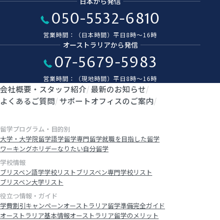
日本から発信
050-5532-6810
営業時間：（日本時間）平日8時〜16時
オーストラリアから発信
07-5679-5983
営業時間：（現地時間）平日8時〜16時
会社概要・スタッフ紹介
最新のお知らせ
よくあるご質問
サポートオフィスのご案内
留学プログラム・目的別
大学・大学院留学
語学留学
専門留学
就職を目指した留学
ワーキングホリデー
なりたい自分留学
学校情報
ブリスベン語学学校リスト
ブリスベン専門学校リスト
ブリスベン大学リスト
役立つ情報・ガイド
学費割引キャンペーン
オーストラリア留学準備完全ガイド
オーストラリア基本情報
オーストラリア留学のメリット