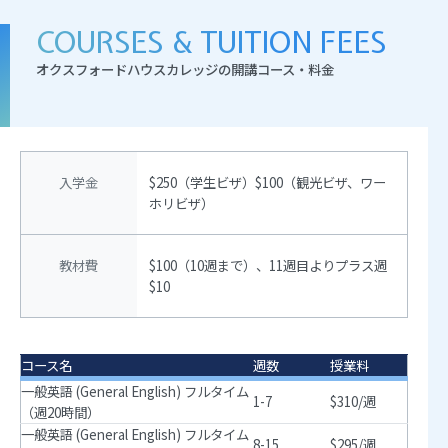
COURSES & TUITION FEES
オクスフォードハウスカレッジの開講コース・料金
入学金
$250（学生ビザ）$100（観光ビザ、ワー
ホリビザ）
教材費
$100（10週まで）、11週目よりプラス週
$10
コース名
週数
授業料
一般英語 (General English) フルタイム
1-7
$310/週
（週20時間）
一般英語 (General English) フルタイム
8-15
$295/週