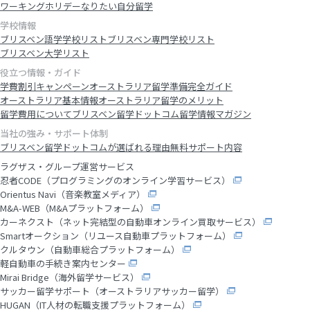
ワーキングホリデー
なりたい自分留学
学校情報
ブリスベン語学学校リスト
ブリスベン専門学校リスト
ブリスベン大学リスト
役立つ情報・ガイド
学費割引キャンペーン
オーストラリア留学準備完全ガイド
オーストラリア基本情報
オーストラリア留学のメリット
留学費用について
ブリスベン留学ドットコム留学情報マガジン
当社の強み・サポート体制
ブリスベン留学ドットコムが選ばれる理由
無料サポート内容
ラグザス・グループ運営サービス
忍者CODE（プログラミングのオンライン学習サービス）
Orientus Navi（音楽教室メディア）
M&A-WEB（M&Aプラットフォーム）
カーネクスト（ネット完結型の自動車オンライン買取サービス）
Smartオークション（リユース自動車プラットフォーム）
クルタウン（自動車総合プラットフォーム）
軽自動車の手続き案内センター
Mirai Bridge（海外留学サービス）
サッカー留学サポート（オーストラリアサッカー留学）
HUGAN（IT人材の転職支援プラットフォーム）